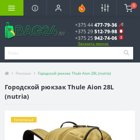
0
+375 44
477-79-36
+375 29
512-79-98
+375 25
942-74-06
Заказать звонок
Рюкзаки
Городской рюкзак Thule Aion 28L (nutria)
Городской рюкзак Thule Aion 28L
(nutria)
Популярный