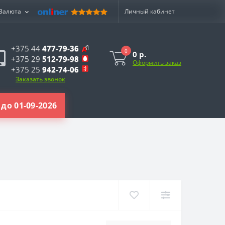
Валюта
Личный кабинет
+375 44
477-79-36
0
0 р.
+375 29
512-79-98
Оформить заказ
+375 25
942-74-06
Заказать звонок
до 01-09-2026