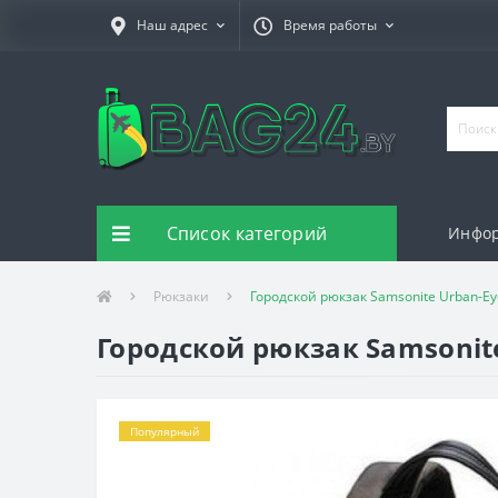
Наш адрес
Время работы
Список категорий
Инфо
Рюкзаки
Городской рюкзак Samsonite Urban-E
Городской рюкзак Samsonit
Популярный