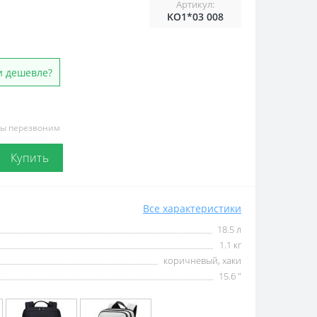
Артикул:
KO1*03 008
 дешевле?
мы перезвоним
Купить
Все характеристики
18.5 л
1.1 кг
коричневый, хаки
15.6 "