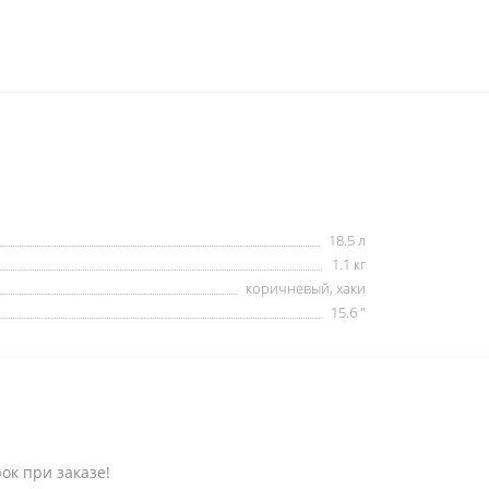
18.5 л
1.1 кг
коричневый, хаки
15.6 "
к при заказе!