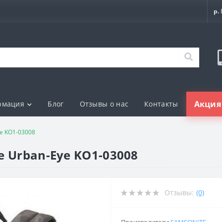
р.
Акция 
рмация
Блог
Отзывы о нас
Контакты
ye KO1-03008
e Urban-Eye KO1-03008
Отзывы:
(0)