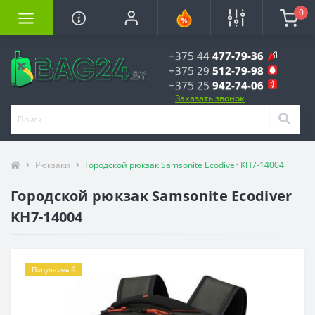
0
+375 44
477-79-36
+375 29
512-79-98
+375 25
942-74-06
Заказать звонок
Рюкзаки
Городской рюкзак Samsonite Ecodiver KH7-14004
Городской рюкзак Samsonite Ecodiver
KH7-14004
Популярный