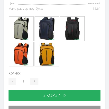
Цвет:
зеленый
Макс. размер ноутбука:
15.6 "
Кол-во:
-
+
В КОРЗИНУ