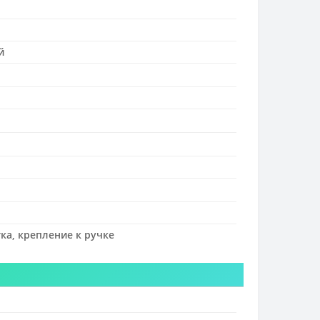
й
а, крепление к ручке