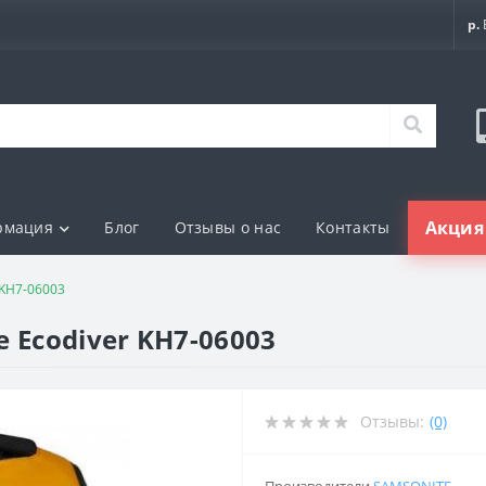
р.
Акция 
рмация
Блог
Отзывы о нас
Контакты
 KH7-06003
 Ecodiver KH7-06003
Отзывы:
(0)