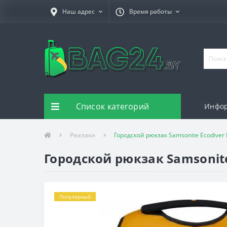
Наш адрес
Время работы
Список категорий
Инфо
Рюкзаки
Городской рюкзак Samsonite Ecodiver
Городской рюкзак Samsonite
Популярный