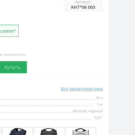
Артикул:
KH7*06 003
ешевле?
мы перезвоним
Купить
Все характеристики
26 л
1 кг
желтый, черный
15.6 "