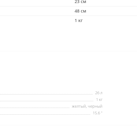
23 см
48 см
1 кг
26 л
1 кг
желтый, черный
15.6 "