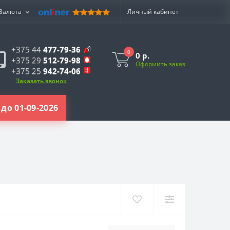
Валюта
Личный кабинет
+375 44
477-79-36
0
0 р.
+375 29
512-79-98
Оформить заказ
+375 25
942-74-06
Заказать звонок
до 01-09-2026