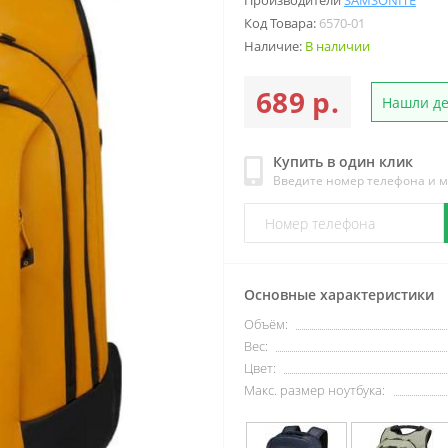
Производители
SAMSONITE
Код Товара:
6570-01
Наличие:
В наличии
689 р.
Нашли д
Купить в один клик
Введите номер телефона и 
Основные характеристики
Объём:
Вес:
Цвет:
Макс. размер ноутбука: