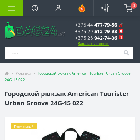
0
+375 44
477-79-36
+375 29
512-79-98
+375 25
942-74-06
Заказать звонок
Рюкзаки
Городской рюкзак American Tourister Urban Groove
24G-15 022
Городской рюкзак American Tourister
Urban Groove 24G-15 022
Популярный