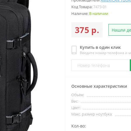
Производители
AMERICAN TOUR
Код Товара:
7473-01
Наличие:
В наличии
375 р.
Нашли д
Купить в один клик
Введите номер телефона и 
Основные характеристики
Объём:
Вес:
Цвет:
Макс. размер ноутбука:
Кол-во: