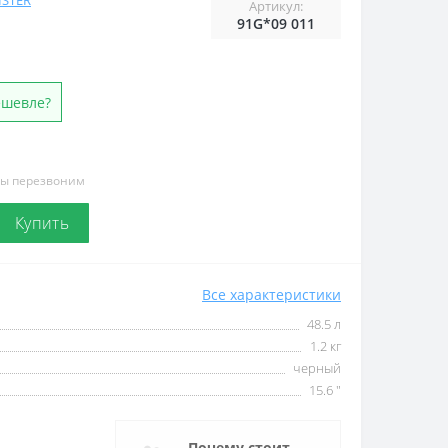
ISTER
Артикул:
91G*09 011
ешевле?
мы перезвоним
Купить
Все характеристики
48.5 л
1.2 кг
черный
15.6 "
Почему стоит