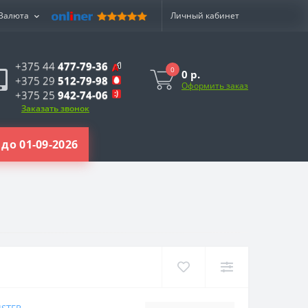
Валюта
Личный кабинет
+375 44
477-79-36
0
0 р.
+375 29
512-79-98
Оформить заказ
+375 25
942-74-06
Заказать звонок
до 01-09-2026