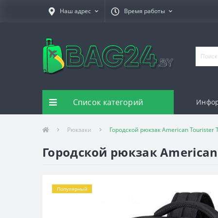
Наш адрес
Время работы
Список категорий
Инфо
Рюкзаки
Городской рюкзак American Tourister 
Городской рюкзак American 
Популярный