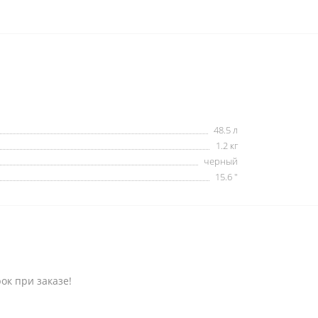
48.5 л
1.2 кг
черный
15.6 "
к при заказе!