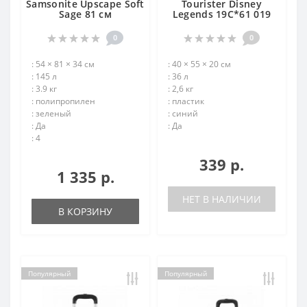
Samsonite Upscape Soft
Tourister Disney
Sage 81 см
Legends 19C*61 019
0
0
: 54 × 81 × 34 см
: 40 × 55 × 20 см
: 145 л
: 36 л
: 3.9 кг
: 2,6 кг
: полипропилен
: пластик
: зеленый
: синий
: Да
: Да
: 4
339 р.
1 335 р.
НЕТ В НАЛИЧИИ
В КОРЗИНУ
Популярный
Популярный