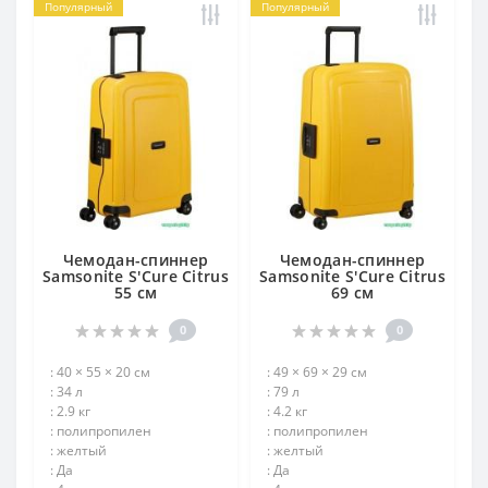
Популярный
Популярный
Чемодан-спиннер
Чемодан-спиннер
Samsonite S'Cure Citrus
Samsonite S'Cure Citrus
55 см
69 см
0
0
: 40 × 55 × 20 см
: 49 × 69 × 29 см
: 34 л
: 79 л
: 2.9 кг
: 4.2 кг
: полипропилен
: полипропилен
: желтый
: желтый
: Да
: Да