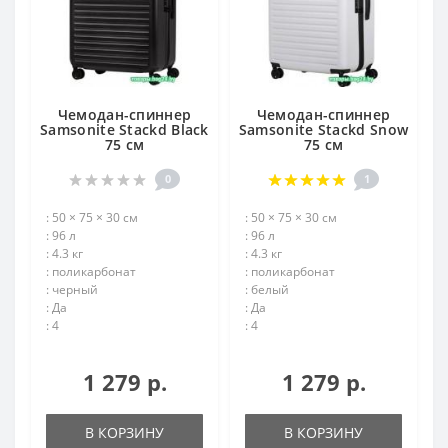
Чемодан-спиннер
Чемодан-спиннер
Samsonite Stackd Black
Samsonite Stackd Snow
75 см
75 см
0
1
: 50 × 75 × 30 см
: 50 × 75 × 30 см
: 96 л
: 96 л
: 4.3 кг
: 4.3 кг
: поликарбонат
: поликарбонат
: черный
: белый
: Да
: Да
: 4
: 4
1 279 р.
1 279 р.
В КОРЗИНУ
В КОРЗИНУ