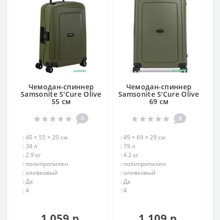
Чемодан-спиннер
Чемодан-спиннер
Samsonite S'Cure Olive
Samsonite S'Cure Olive
55 см
69 см
0
0
: 40 × 55 × 20 см
: 49 × 69 × 29 см
: 34 л
: 79 л
: 2.9 кг
: 4.2 кг
: полипропилен
: полипропилен
: оливковый
: оливковый
: Да
: Да
: 4
: 4
1 059 р.
1 109 р.