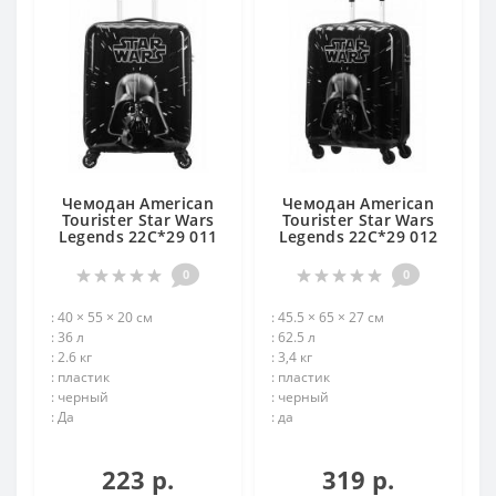
Чемодан American
Чемодан American
Tourister Star Wars
Tourister Star Wars
Legends 22C*29 011
Legends 22C*29 012
0
0
: 40 × 55 × 20 см
: 45.5 × 65 × 27 см
: 36 л
: 62.5 л
: 2.6 кг
: 3,4 кг
: пластик
: пластик
: черный
: черный
: Да
: да
223 р.
319 р.