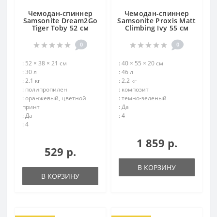
Чемодан-спиннер
Чемодан-спиннер
Samsonite Dream2Go
Samsonite Proxis Matt
Tiger Toby 52 см
Climbing Ivy 55 см
0
0
: 52 × 38 × 21 см
: 40 × 55 × 20 см
: 30 л
: 46 л
: 2.1 кг
: 2.2 кг
: полипропилен
: композит
: оранжевый, цветной
: темно-зеленый
принт
: Да
: Да
: 4
: 4
1 859 р.
529 р.
В КОРЗИНУ
В КОРЗИНУ